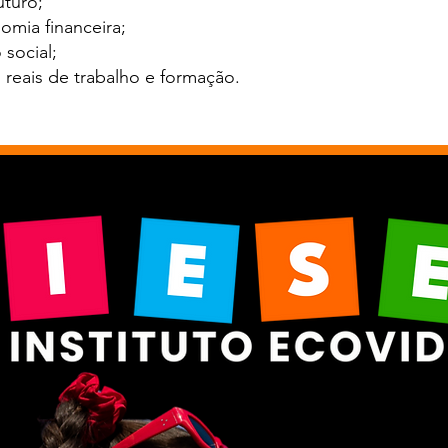
uturo;
omia financeira;
social;
 reais de trabalho e formação.