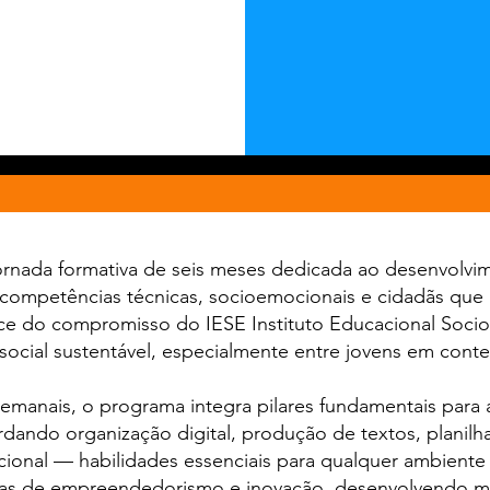
rnada formativa de seis meses dedicada ao desenvolvime
 competências técnicas, socioemocionais e cidadãs que 
 nasce do compromisso do IESE Instituto Educacional Soc
social sustentável, especialmente entre jovens em conte
manais, o programa integra pilares fundamentais para 
dando organização digital, produção de textos, planilha
onal — habilidades essenciais para qualquer ambiente 
as de empreendedorismo e inovação, desenvolvendo ment