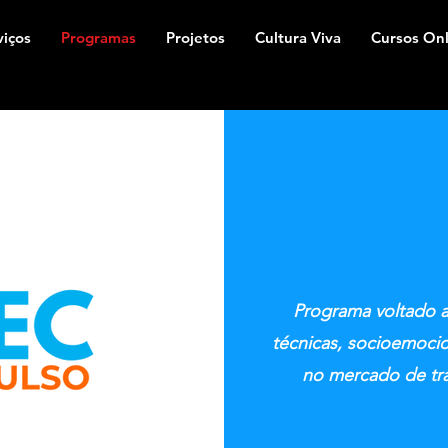
viços
Programas
Projetos
Cultura Viva
Cursos Onl
Programa voltado 
técnicas, socioemocio
no mercado de tra