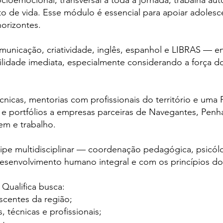
oemocional, transversal a toda a jornada, trabalha aut
eto de vida. Esse módulo é essencial para apoiar adolesc
orizontes.
unicação, criatividade, inglês, espanhol e LIBRAS — en
lidade imediata, especialmente considerando a força do 
écnicas, mentorias com profissionais do território e uma 
 e portfólios a empresas parceiras de Navegantes, Penha 
em e trabalho.
e multidisciplinar — coordenação pedagógica, psicóloga
envolvimento humano integral e com os princípios dos
Qualifica busca:
centes da região;
 técnicas e profissionais;