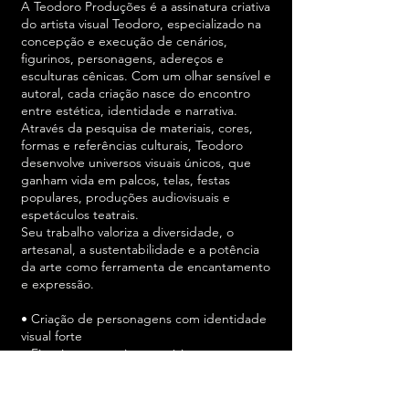
A Teodoro Produções é a assinatura criativa
do artista visual Teodoro, especializado na
concepção e execução de cenários,
figurinos, personagens, adereços e
esculturas cênicas. Com um olhar sensível e
autoral, cada criação nasce do encontro
entre estética, identidade e narrativa.
Através da pesquisa de materiais, cores,
formas e referências culturais, Teodoro
desenvolve universos visuais únicos, que
ganham vida em palcos, telas, festas
populares, produções audiovisuais e
espetáculos teatrais.
Seu trabalho valoriza a diversidade, o
artesanal, a sustentabilidade e a potência
da arte como ferramenta de encantamento
e expressão.
• Criação de personagens com identidade
visual forte
• Figurinos autorais e temáticos
• Cenografia para teatro, shows e cinema
• Adereços e esculturas cênicas
• Direção de arte e composição visual para