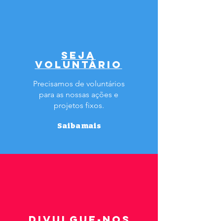
SEJA
VOLUNTÁRIO
Precisamos de voluntários
para as nossas ações e
projetos fixos.
Saiba mais
DIVULGUE-NOS