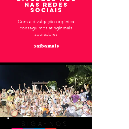
NAS REDES
SOCIAIS
Com a divulgação orgânica
conseguimos atingir mais
apoiadores
Saiba mais
SIGA-NOS