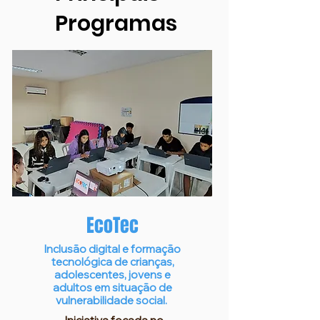
Programas
EcoTec
Inclusão digital e formação
tecnológica de crianças,
adolescentes, jovens e
adultos em situação de
vulnerabilidade social.