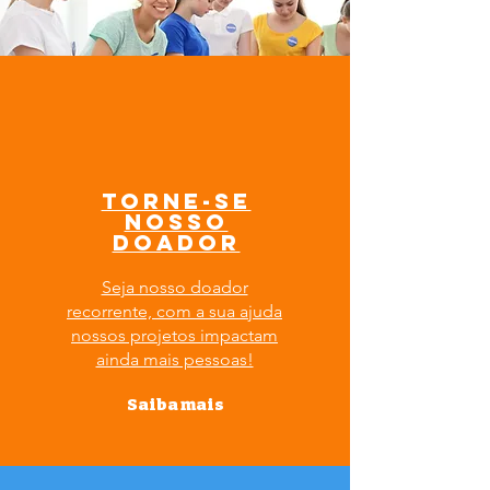
torne-se
NOSSO
DOADOR
Seja nosso doador
recorrente, com a sua ajuda
nossos projetos impactam
ainda mais pessoas!
Saiba mais