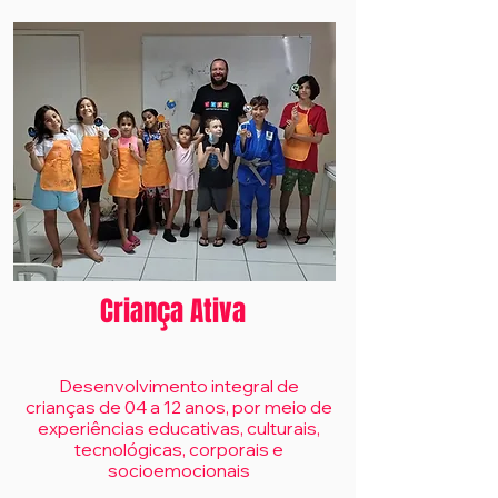
Criança Ativa
Desenvolvimento integral de
crianças de 04 a 12 anos, por meio de
experiências educativas, culturais,
tecnológicas, corporais e
socioemocionais