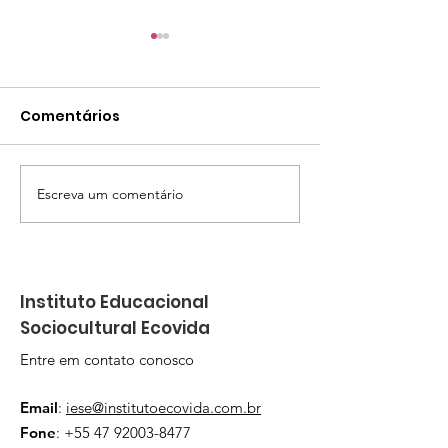
Comentários
Escreva um comentário
Programa Escola
Dia Internaci
Culturas Populares do
Animação em
IESE Instituto Ecovida
Navegantes e
abre inscrições para
Instituto Educacional
novas turmas em
Sociocultural Ecovida
Navegantes
Entre em contato conosco
Email
:
iese@institutoecovida.com.br
Fone
:
+55 47 92003-8477