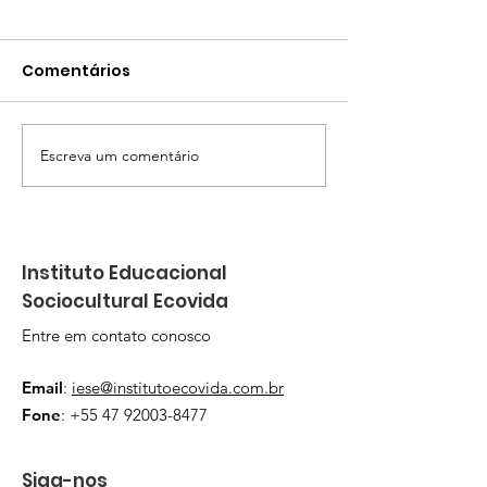
Comentários
Escreva um comentário
Programa Escola
Dia Internaci
Culturas Populares do
Animação em
IESE Instituto Ecovida
Navegantes e
abre inscrições para
Instituto Educacional
novas turmas em
Sociocultural Ecovida
Navegantes
Entre em contato conosco
Email
:
iese@institutoecovida.com.br
Fone
:
+55 47 92003-8477
Siga-nos