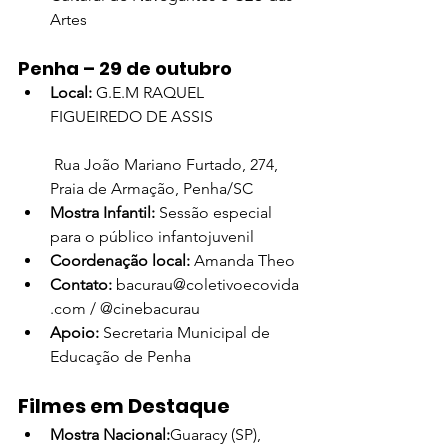
Artes
Penha – 29 de outubro
Local:
 G.E.M RAQUEL 
FIGUEIREDO DE ASSIS
 Rua João Mariano Furtado, 274, 
Praia de Armação, Penha/SC
Mostra Infantil:
 Sessão especial 
para o público infantojuvenil
Coordenação local:
 Amanda Theo
Contato:
bacurau@coletivoecovida
.com
 / @cinebacurau
Apoio:
 Secretaria Municipal de 
Educação de Penha
Filmes em Destaque
Mostra Nacional:
Guaracy (SP), 